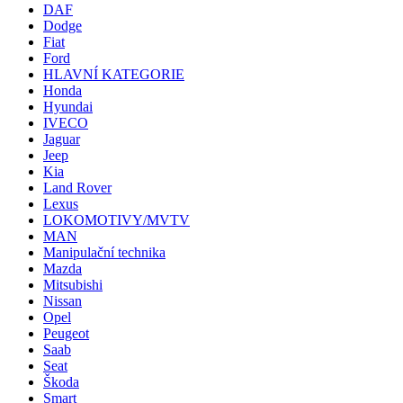
DAF
Dodge
Fiat
Ford
HLAVNÍ KATEGORIE
Honda
Hyundai
IVECO
Jaguar
Jeep
Kia
Land Rover
Lexus
LOKOMOTIVY/MVTV
MAN
Manipulační technika
Mazda
Mitsubishi
Nissan
Opel
Peugeot
Saab
Seat
Škoda
Smart