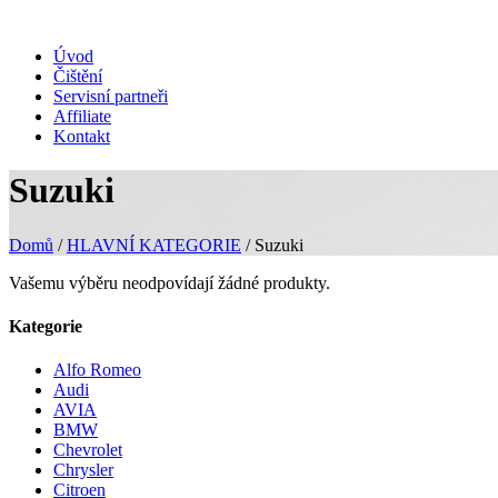
Úvod
Čištění
Servisní partneři
Affiliate
Kontakt
Suzuki
Domů
/
HLAVNÍ KATEGORIE
/ Suzuki
Vašemu výběru neodpovídají žádné produkty.
Kategorie
Alfo Romeo
Audi
AVIA
BMW
Chevrolet
Chrysler
Citroen