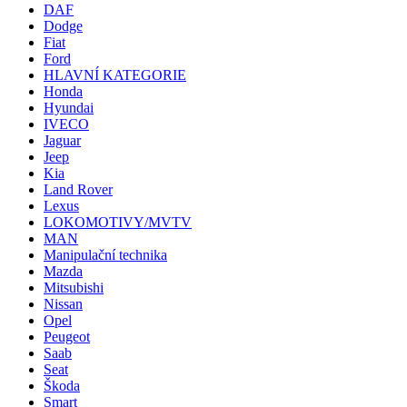
DAF
Dodge
Fiat
Ford
HLAVNÍ KATEGORIE
Honda
Hyundai
IVECO
Jaguar
Jeep
Kia
Land Rover
Lexus
LOKOMOTIVY/MVTV
MAN
Manipulační technika
Mazda
Mitsubishi
Nissan
Opel
Peugeot
Saab
Seat
Škoda
Smart