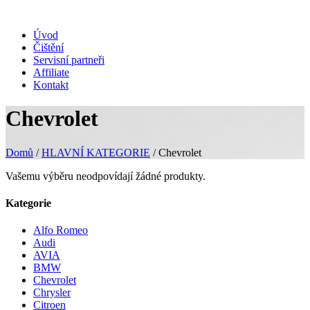
Úvod
Čištění
Servisní partneři
Affiliate
Kontakt
Chevrolet
Domů
/
HLAVNÍ KATEGORIE
/ Chevrolet
Vašemu výběru neodpovídají žádné produkty.
Kategorie
Alfo Romeo
Audi
AVIA
BMW
Chevrolet
Chrysler
Citroen