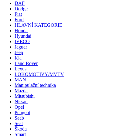
DAF
Dodge
Fiat
Ford
HLAVNÍ KATEGORIE
Honda
Hyundai
IVECO
Jaguar
Jeep
Kia
Land Rover
Lexus
LOKOMOTIVY/MVTV
MAN
Manipulační technika
Mazda
Mitsubishi
Nissan
Opel
Peugeot
Saab
Seat
Škoda
Smart