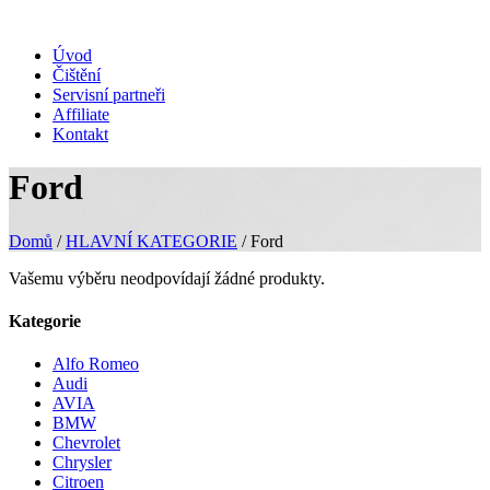
Úvod
Čištění
Servisní partneři
Affiliate
Kontakt
Ford
Domů
/
HLAVNÍ KATEGORIE
/ Ford
Vašemu výběru neodpovídají žádné produkty.
Kategorie
Alfo Romeo
Audi
AVIA
BMW
Chevrolet
Chrysler
Citroen